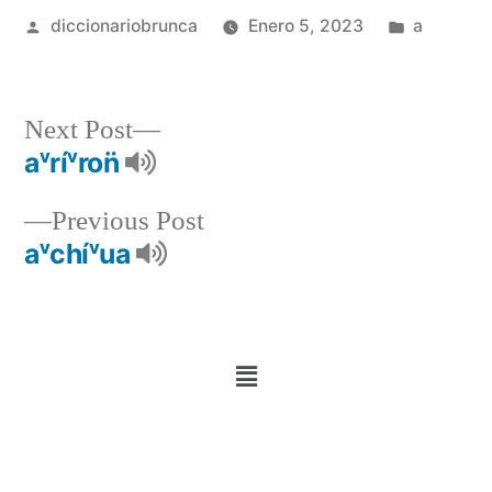
diccionariobrunca
Enero 5, 2023
a
Next Post
aᵛríᵛron̈
Previous Post
aᵛchíᵛua