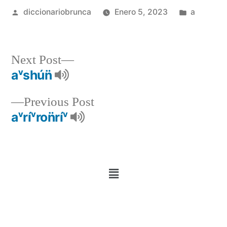
diccionariobrunca
Enero 5, 2023
a
Next Post
aᵛshún̈
Previous Post
aᵛríᵛron̈ríᵛ