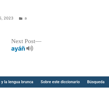
5, 2023
a
Next Post
ayán̈
 y la lengua brunca
Sobre este diccionario
Búsqueda