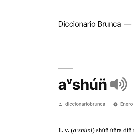
Diccionario Brunca
aᵛshún̈
diccionariobrunca
Enero
1.
v. (
aᵛshúní
) shún̈ ún̈ra din̈