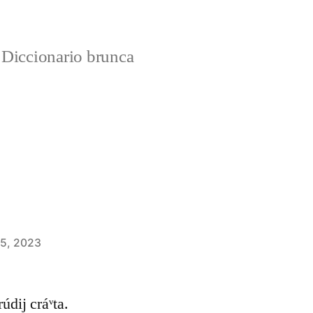
Diccionario brunca
 5, 2023
 rúdij cráᵛta.