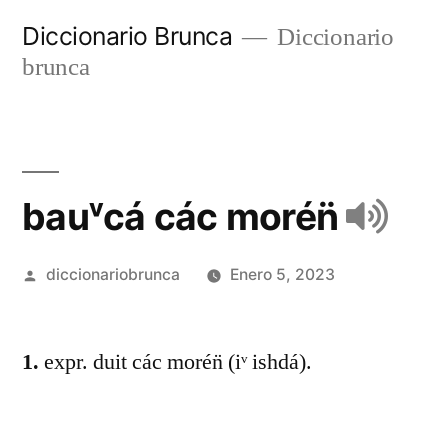
Diccionario Brunca
Diccionario
brunca
bauᵛcá các morén̈
diccionariobrunca
Enero 5, 2023
1.
expr. duit các morén̈ (iᵛ ishdá).