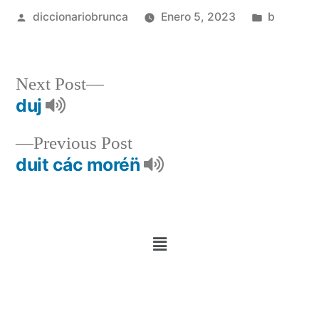
diccionariobrunca
Enero 5, 2023
b
Next Post
duj
Previous Post
duit các morén̈