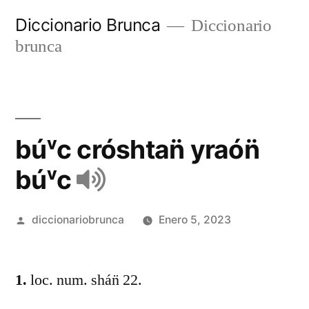
Diccionario Brunca
Diccionario
brunca
búᵛc cróshtan̈ yraón̈
búᵛc
diccionariobrunca
Enero 5, 2023
1.
loc. num. shán̈ 22.