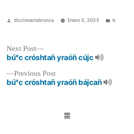
diccionariobrunca
Enero 5, 2023
b
Next Post
búᵛc cróshtan̈ yraón̈ cújc
Previous Post
búᵛc cróshtan̈ yraón̈ bájcan̈