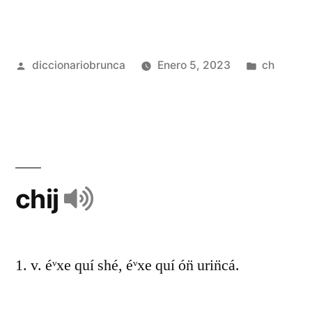
diccionariobrunca
Enero 5, 2023
ch
chij
1. v. éᵛxe quí shé, éᵛxe quí ón̈ urin̈cá.