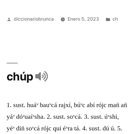
diccionariobrunca
Enero 5, 2023
ch
chúp
1. sust. huáᵛ bauᵛcá rajxí, búᵛc abí rójc man̈ an̈
yáᵛ dóᵛuaíᵛsha. 2. sust. soᵛcá. 3. sust. úᵛshi,
yéᵛ din̈ soᵛcá rójc qui éᵛra tá. 4. sust. dú ú. 5.