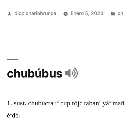
diccionariobrunca
Enero 5, 2023
ch
chubúbus
1. sust. chubúcra iᵛ cup rójc tabaní yáᵛ man̈
éᵛdé.