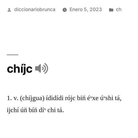
diccionariobrunca
Enero 5, 2023
ch
chíjc
1. v. (chíjgua) ídidídi rójc bin̈ éᵛxe úᵛshi tá,
ijchí ún̈ bín̈ díᵛ chi tá.