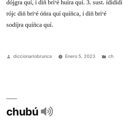
dójgra quí, i din̈ briᵛé huíra quí. 3. sust. ídidídi
rójc din̈ briᵛé ón̈ra quí quín̈ca, i din̈ briᵛé
sodíjra quín̈ca quí.
diccionariobrunca
Enero 5, 2023
ch
chubú