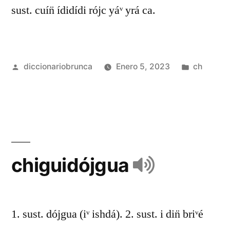
sust. cuín̈ ídidídi rójc yáᵛ yrá ca.
diccionariobrunca
Enero 5, 2023
ch
chiguidójgua
1. sust. dójgua (iᵛ ishdá). 2. sust. i din̈ briᵛé