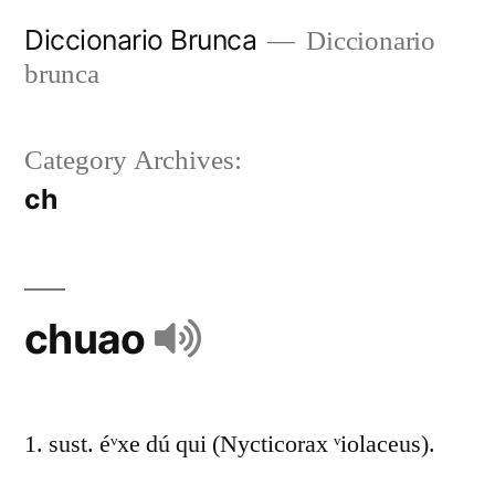
Diccionario Brunca
Diccionario
brunca
Category Archives:
ch
chuao
1. sust. éᵛxe dú qui (Nycticorax ᵛiolaceus).