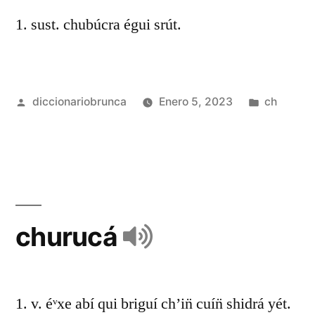
1. sust. chubúcra égui srút.
diccionariobrunca
Enero 5, 2023
ch
churucá
1. v. éᵛxe abí qui briguí ch’in̈ cuín̈ shidrá yét.