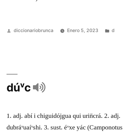
diccionariobrunca
Enero 5, 2023
d
dúᵛc
1. adj. abí i chiguidójgua qui urin̈crá. 2. adj.
dubráᵛuaíᵛshi. 3. sust. éᵛxe yác (Camponotus