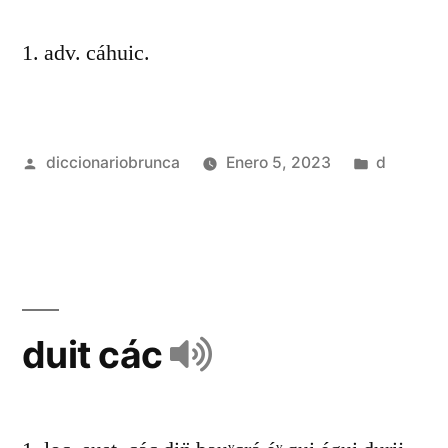
1. adv. cáhuic.
diccionariobrunca
Enero 5, 2023
d
duit các