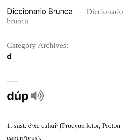
Diccionario Brunca
Diccionario
brunca
Category Archives:
d
dúp
1. sust. éᵛxe cahuíᵛ (Procyon lotor, Proton
cancriᵛorus).