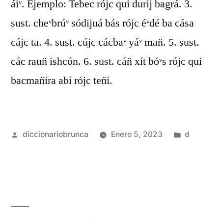
áiᵛ. Ejemplo: Tebec rójc qui durij bagrá. 3.
sust. cheᵛbrúᵛ sódijuá bás rójc éᵛdé ba cása
cájc ta. 4. sust. cújc cácbaᵛ yáᵛ man̈. 5. sust.
các raun̈ ishcón. 6. sust. cán̈ xít bóᵛs rójc qui
bacman̈íra abí rójc ten̈í.
diccionariobrunca
Enero 5, 2023
d