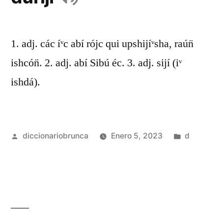
1. adj. các íᵛc abí rójc qui upshijíᵛsha, raún̈
ishcón̈. 2. adj. abí Sibú éc. 3. adj. sijí (iᵛ
ishdá).
diccionariobrunca
Enero 5, 2023
d