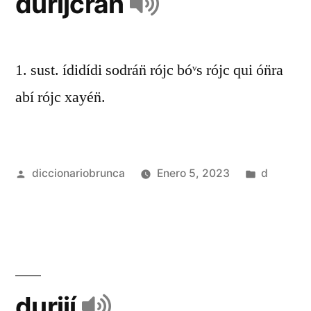
durijcrán̈
1. sust. ídidídi sodrán̈ rójc bóᵛs rójc qui ón̈ra
abí rójc xayén̈.
diccionariobrunca
Enero 5, 2023
d
durijí