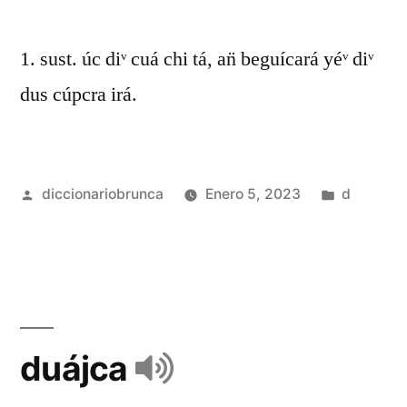
1. sust. úc diᵛ cuá chi tá, an̈ beguícará yéᵛ diᵛ
dus cúpcra irá.
diccionariobrunca
Enero 5, 2023
d
duájca