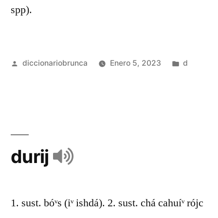
spp).
diccionariobrunca
Enero 5, 2023
d
durij
1. sust. bóᵛs (iᵛ ishdá). 2. sust. chá cahuíᵛ rójc