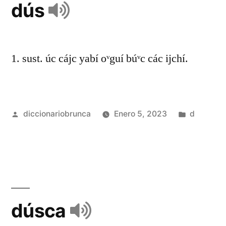
dús
1. sust. úc cájc yabí oᵛguí búᵛc các ijchí.
diccionariobrunca
Enero 5, 2023
d
dúsca