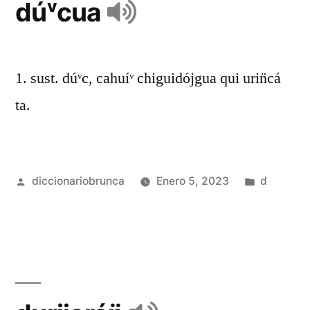
dúᵛcua
1. sust. dúᵛc, cahuíᵛ chiguidójgua qui urin̈cá
ta.
diccionariobrunca
Enero 5, 2023
d