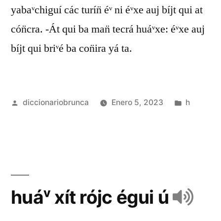
yabaᵛchiguí các turín̈ éᵛ ni éᵛxe auj bíjt qui at
cón̈cra. -Át qui ba man̈ tecrá huáᵛxe: éᵛxe auj
bíjt qui briᵛé ba con̈ira yá ta.
diccionariobrunca
Enero 5, 2023
h
huáᵛ xít rójc égui ú