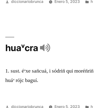
diccionariobrunca
Enero 5, 2023
h
huaᵛcra
1. sust. éᵛxe san̈cuá, i sódrin̈ qui morén̈rin̈
huáᵛ rójc baguí.
diccionariobrunca
Enero 5, 2023
h