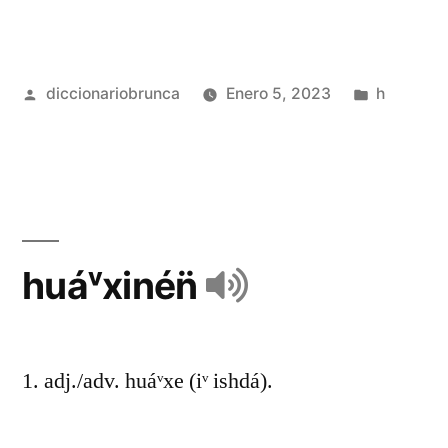
diccionariobrunca
Enero 5, 2023
h
huáᵛxinén̈
1. adj./adv. huáᵛxe (iᵛ ishdá).