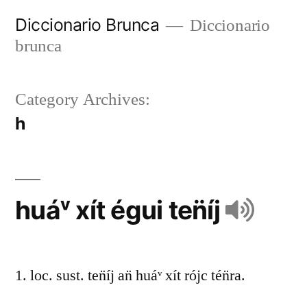
Diccionario Brunca
Diccionario
brunca
Category Archives:
h
huáᵛ xít égui ten̈íj
1. loc. sust. ten̈íj an̈ huáᵛ xít rójc tén̈ra.