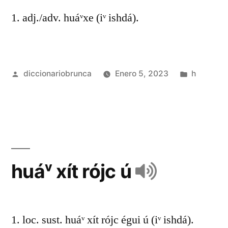
1. adj./adv. huáᵛxe (iᵛ ishdá).
diccionariobrunca
Enero 5, 2023
h
huáᵛ xít rójc ú
1. loc. sust. huáᵛ xít rójc égui ú (iᵛ ishdá).