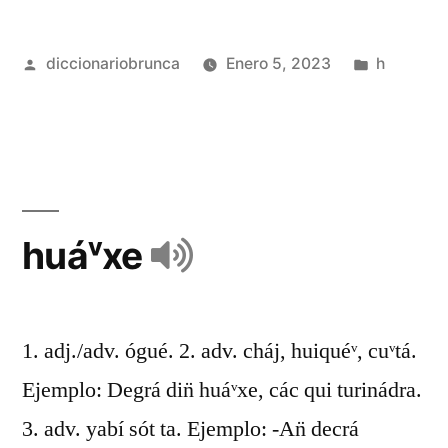
diccionariobrunca
Enero 5, 2023
h
huáᵛxe
1. adj./adv. ógué. 2. adv. cháj, huiquéᵛ, cuᵛtá.
Ejemplo: Degrá din̈ huáᵛxe, các qui turinádra.
3. adv. yabí sót ta. Ejemplo: -An̈ decrá