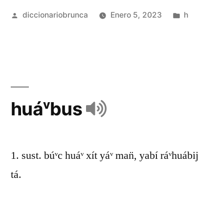
diccionariobrunca
Enero 5, 2023
h
huáᵛbus
1. sust. búᵛc huáᵛ xít yáᵛ man̈, yabí ráᵛhuábij
tá.