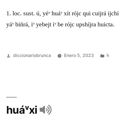
1. loc. sust. ú, yéᵛ huáᵛ xít rójc qui cuijrá ijchí
yáᵛ bin̈rá, iᵛ yebejt iᵛ be rójc upshíjra huicta.
diccionariobrunca
Enero 5, 2023
h
huáᵛxi