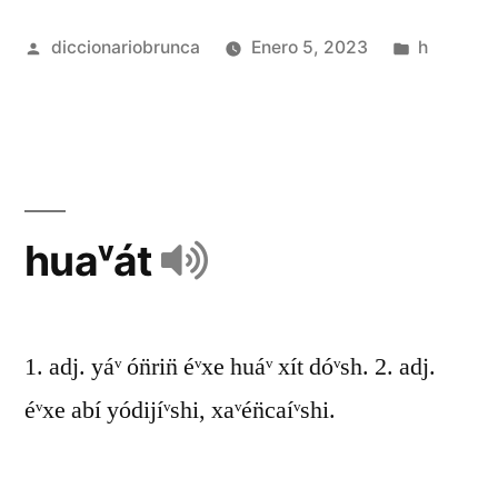
diccionariobrunca
Enero 5, 2023
h
huaᵛát
1. adj. yáᵛ ón̈rin̈ éᵛxe huáᵛ xít dóᵛsh. 2. adj.
éᵛxe abí yódijíᵛshi, xaᵛén̈caíᵛshi.