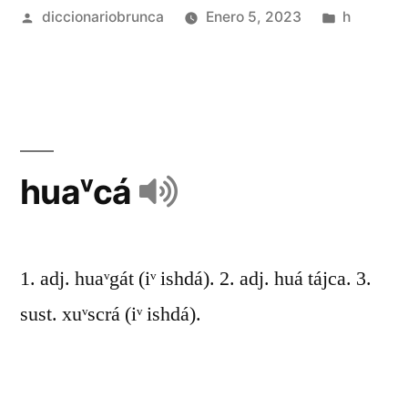
diccionariobrunca
Enero 5, 2023
h
huaᵛcá
1. adj. huaᵛgát (iᵛ ishdá). 2. adj. huá tájca. 3.
sust. xuᵛscrá (iᵛ ishdá).