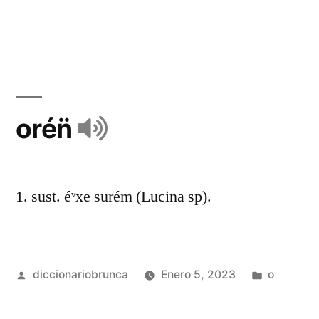
orén̈
1. sust. éᵛxe surém (Lucina sp).
diccionariobrunca
Enero 5, 2023
o