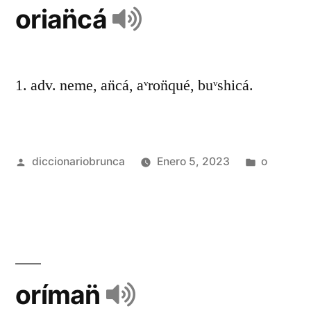
orian̈cá
1. adv. neme, an̈cá, aᵛron̈qué, buᵛshicá.
diccionariobrunca
Enero 5, 2023
o
oríman̈