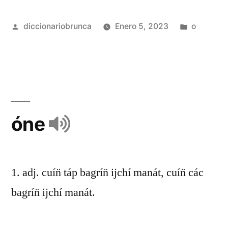
diccionariobrunca
Enero 5, 2023
o
óne
1. adj. cuín̈ táp bagrín̈ ijchí manát, cuín̈ các
bagrín̈ ijchí manát.