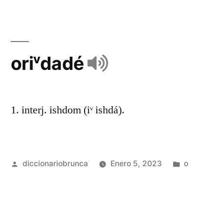
oriᵛdadé
1. interj. ishdom (iᵛ ishdá).
diccionariobrunca
Enero 5, 2023
o