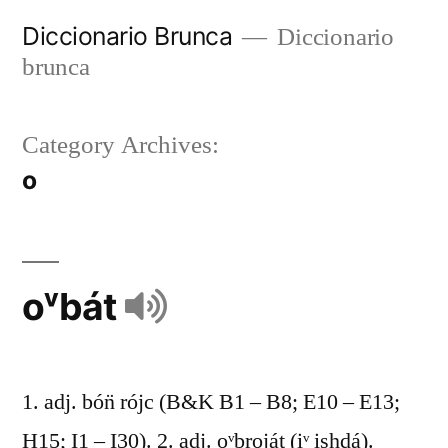
Diccionario Brunca
Diccionario
brunca
Category Archives:
o
oᵛbát
1. adj. bón̈ rójc (B&K B1 – B8; E10 – E13;
H15; I1 – I30). 2. adj. oᵛbroját (iᵛ ishdá).