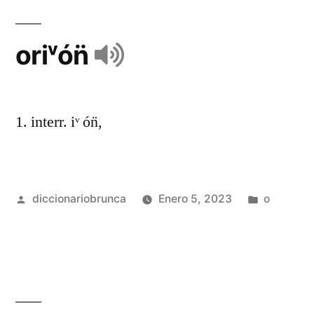
oriᵛón̈
1. interr. iᵛ ón̈,
diccionariobrunca
Enero 5, 2023
o