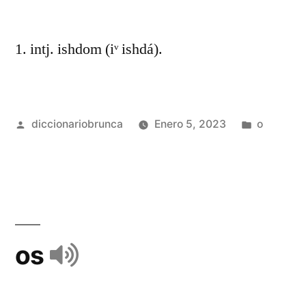
1. intj. ishdom (iᵛ ishdá).
diccionariobrunca
Enero 5, 2023
o
os