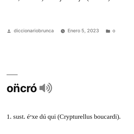
diccionariobrunca
Enero 5, 2023
o
on̈cró
1. sust. éᵛxe dú qui (Crypturellus boucardi).