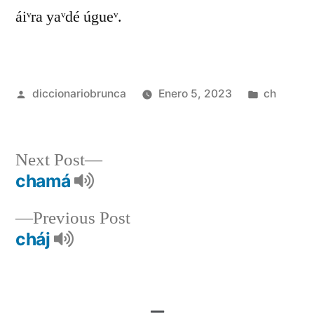
áiᵛra yaᵛdé úgueᵛ.
diccionariobrunca
Enero 5, 2023
ch
Next Post
chamá
Previous Post
cháj