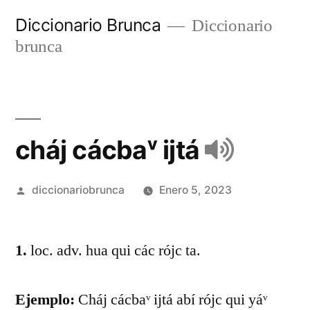
Diccionario Brunca
Diccionario
brunca
cháj cácbaᵛ ijtá
diccionariobrunca
Enero 5, 2023
1.
loc. adv. hua qui các rójc ta.
Ejemplo:
Cháj cácbaᵛ ijtá abí rójc qui yáᵛ