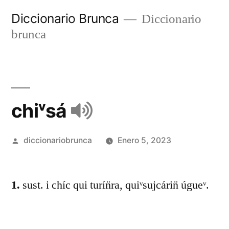
Diccionario Brunca
Diccionario
brunca
chiᵛsá
diccionariobrunca
Enero 5, 2023
1.
sust. i chíc qui turín̈ra, quiᵛsujcárin̈ úgueᵛ.