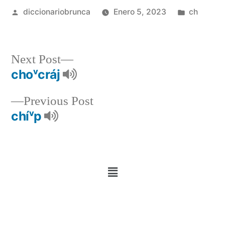
diccionariobrunca
Enero 5, 2023
ch
Next Post
choᵛcráj
Previous Post
chíᵛp