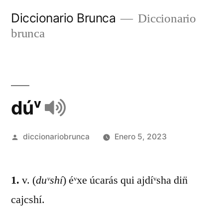
Diccionario Brunca
Diccionario
brunca
dúᵛ
diccionariobrunca
Enero 5, 2023
1.
v. (
duᵛshí
) éᵛxe úcarás qui ajdíᵛsha din̈
cajcshí.