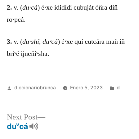
2.
v. (
duᵛcá
) éᵛxe ídidídi cubuját ón̈ra din̈
roᵛpcá.
3.
v. (
duᵛshí
,
duᵛcá
) éᵛxe quí cutcára man̈ in̈
briᵛé ijnen̈íᵛsha.
diccionariobrunca
Enero 5, 2023
d
Next Post
duᵛcá