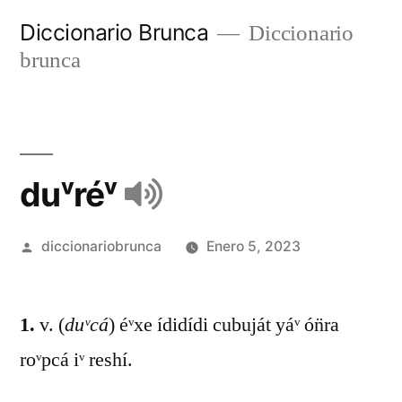
Diccionario Brunca
Diccionario
brunca
duᵛréᵛ
diccionariobrunca
Enero 5, 2023
1.
v. (
duᵛcá
) éᵛxe ídidídi cubuját yáᵛ ón̈ra
roᵛpcá iᵛ reshí.