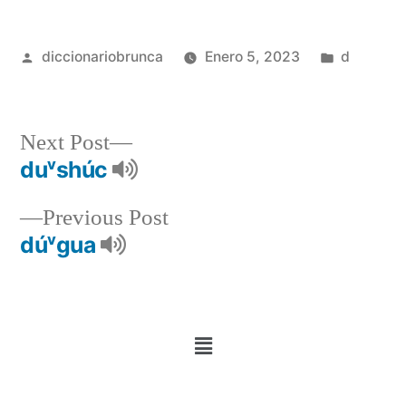
diccionariobrunca
Enero 5, 2023
d
Next Post
duᵛshúc
Previous Post
dúᵛgua