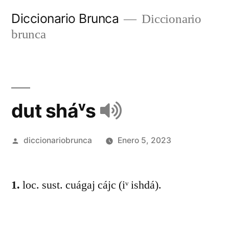
Diccionario Brunca
Diccionario
brunca
dut sháᵛs
diccionariobrunca
Enero 5, 2023
1.
loc. sust. cuágaj cájc (iᵛ ishdá).