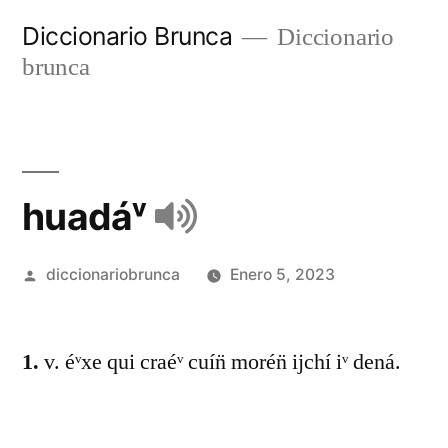
Diccionario Brunca
Diccionario
brunca
huadáᵛ
diccionariobrunca
Enero 5, 2023
1.
v. éᵛxe qui craéᵛ cuín̈ morén̈ ijchí iᵛ dená.