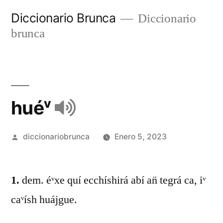
Diccionario Brunca
Diccionario
brunca
huéᵛ
diccionariobrunca
Enero 5, 2023
1.
dem. éᵛxe quí ecchíshirá abí an̈ tegrá ca, iᵛ
caᵛísh huájgue.