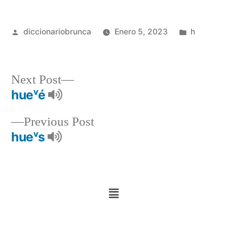
diccionariobrunca
Enero 5, 2023
h
Next Post
hueᵛé
Previous Post
hueᵛs