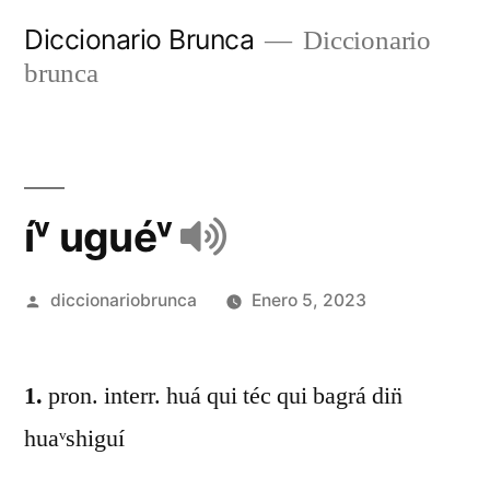
Diccionario Brunca
Diccionario
brunca
íᵛ uguéᵛ
diccionariobrunca
Enero 5, 2023
1.
pron. interr. huá qui téc qui bagrá din̈
huaᵛshiguí