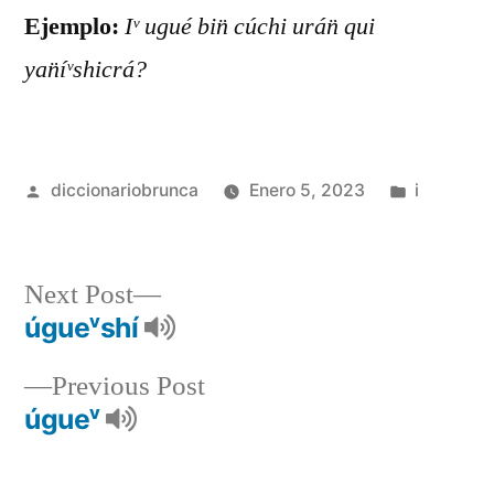
Ejemplo:
Iᵛ ugué bin̈ cúchi urán̈ qui
yan̈íᵛshicrá?
diccionariobrunca
Enero 5, 2023
i
Next Post
úgueᵛshí
Previous Post
úgueᵛ