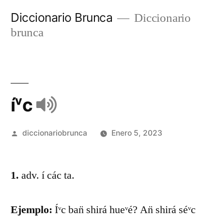
Diccionario Brunca
Diccionario
brunca
íᵛc
diccionariobrunca
Enero 5, 2023
1.
adv. í các ta.
Ejemplo:
Íᵛc ban̈ shirá hueᵛé? An̈ shirá séᵛc