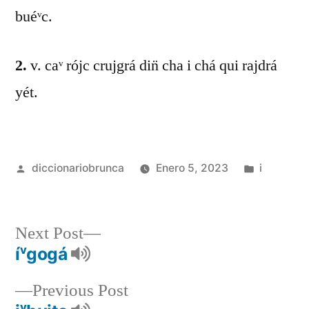
buéᵛc.
2.
v. caᵛ rójc crujgrá din̈ cha i chá qui rajdrá
yét.
diccionariobrunca
Enero 5, 2023
i
Next Post
íᵛgogá
Previous Post