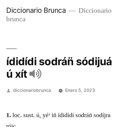
Diccionario Brunca
Diccionario
brunca
ídidídi sodrán̈ sódijuá
ú xít
diccionariobrunca
Enero 5, 2023
1.
loc. sust. ú, yéᵛ in̈ ídidídi sodrán̈ sodíjra
rójc.