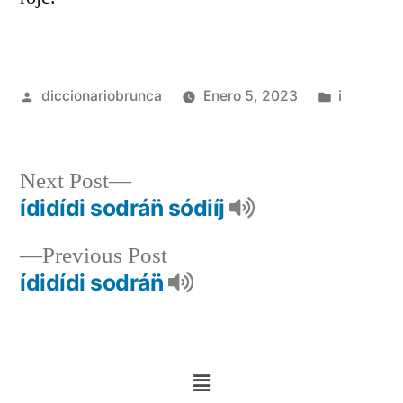
diccionariobrunca
Enero 5, 2023
i
Next Post
ídidídi sodrán̈ sódiíj
Previous Post
ídidídi sodrán̈