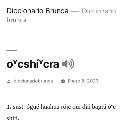
Diccionario Brunca
Diccionario
brunca
oᵛcshíᵛcra
diccionariobrunca
Enero 5, 2023
1.
sust. ógué huahua rójc qui din̈ bagrá óᵛc
shiᵛí.