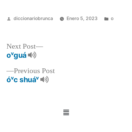
diccionariobrunca
Enero 5, 2023
o
Next Post
oᵛguá
Previous Post
óᵛc shuáᵛ