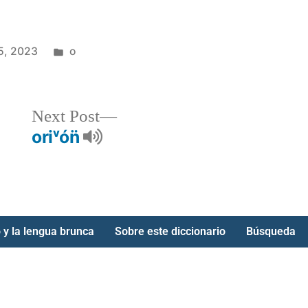
5, 2023
o
Next Post
oriᵛón̈
 y la lengua brunca
Sobre este diccionario
Búsqueda