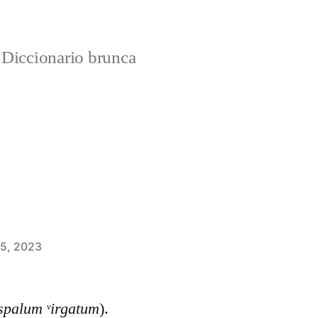
Diccionario brunca
 5, 2023
spalum ᵛirgatum
).