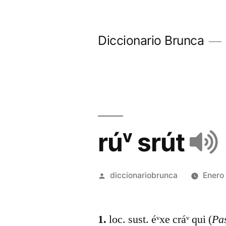
Diccionario Brunca
rúᵛ srút
diccionariobrunca
Enero
1.
loc. sust. éᵛxe cráᵛ qui (
Pa