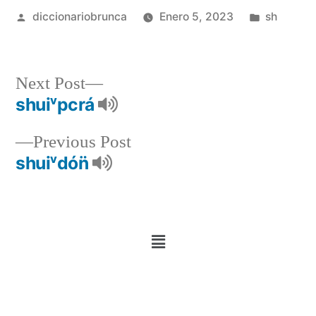
diccionariobrunca
Enero 5, 2023
sh
Next Post
shuiᵛpcrá
Previous Post
shuiᵛdón̈