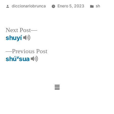
diccionariobrunca
Enero 5, 2023
sh
Next Post
shuyí
Previous Post
shúᵛsua