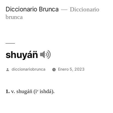
Diccionario Brunca
Diccionario
brunca
shuyán̈
diccionariobrunca
Enero 5, 2023
1.
v. shugán̈ (iᵛ ishdá).