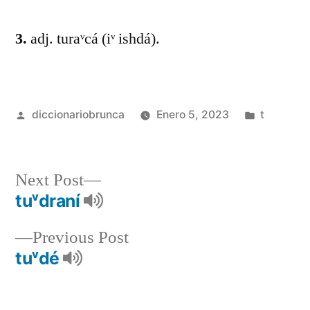
3.
adj. turaᵛcá (iᵛ ishdá).
diccionariobrunca
Enero 5, 2023
t
Next Post
tuᵛdraní
Previous Post
tuᵛdé