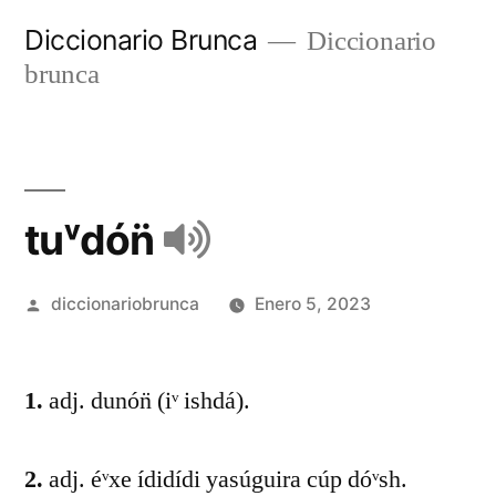
Diccionario Brunca
Diccionario
brunca
tuᵛdón̈
diccionariobrunca
Enero 5, 2023
1.
adj. dunón̈ (iᵛ ishdá).
2.
adj. éᵛxe ídidídi yasúguira cúp dóᵛsh.