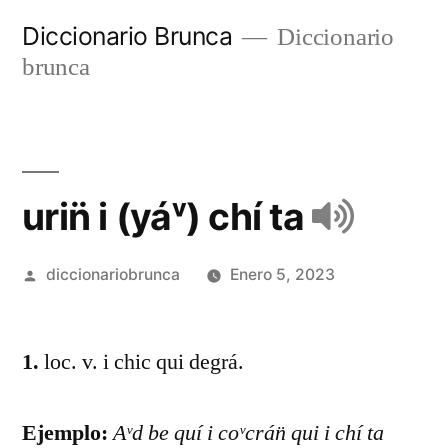
Diccionario Brunca
Diccionario
brunca
urin̈ i (yáᵛ) chí ta
diccionariobrunca
Enero 5, 2023
1.
loc. v. i chic qui degrá.
Ejemplo:
Aᵛd be quí i coᵛcrán̈ qui i chí ta