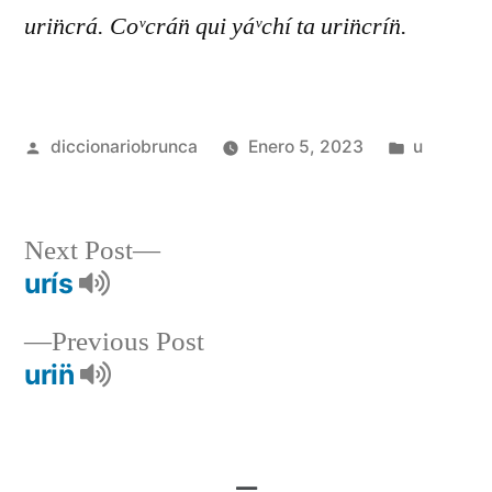
urin̈crá. Coᵛcrán̈ qui yáᵛchí ta urin̈crín̈.
diccionariobrunca
Enero 5, 2023
u
Next Post
urís
Previous Post
urin̈