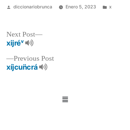
diccionariobrunca
Enero 5, 2023
x
Next Post
xijréᵛ
Previous Post
xíjcun̈crá