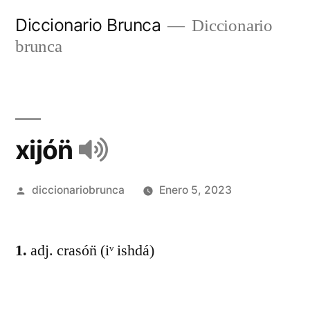
Diccionario Brunca
Diccionario
brunca
xijón̈
diccionariobrunca
Enero 5, 2023
1.
adj. crasón̈ (iᵛ ishdá)