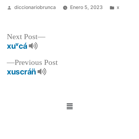
diccionariobrunca
Enero 5, 2023
x
Next Post
xuᵛcá
Previous Post
xuscrán̈