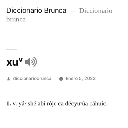
Diccionario Brunca
Diccionario
brunca
xuᵛ
diccionariobrunca
Enero 5, 2023
1.
v. yáᵛ shé abí rójc ca décyuᵛúa cáhuic.