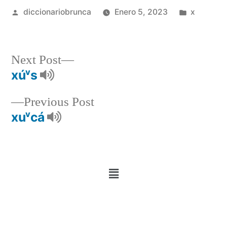
diccionariobrunca
Enero 5, 2023
x
Next Post
xúᵛs
Previous Post
xuᵛcá