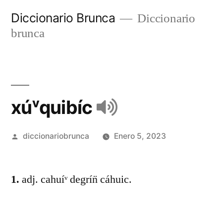
Diccionario Brunca
Diccionario
brunca
xúᵛquibíc
diccionariobrunca
Enero 5, 2023
1.
adj. cahuíᵛ degrín̈ cáhuic.