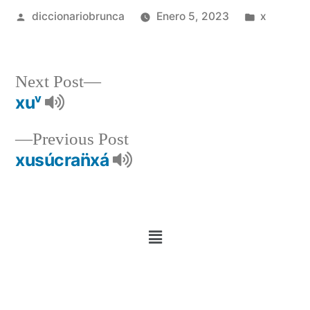
diccionariobrunca
Enero 5, 2023
x
Next Post
xuᵛ
Previous Post
xusúcran̈xá