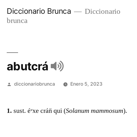
Diccionario Brunca
Diccionario
brunca
abutcrá
diccionariobrunca
Enero 5, 2023
1.
sust. éᵛxe crán̈ qui (
Solanum mammosum
).