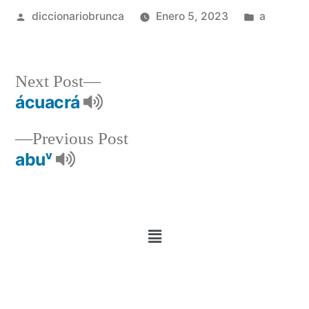
diccionariobrunca
Enero 5, 2023
a
Next Post
ácuacrá
Previous Post
abuᵛ