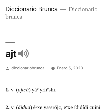
Diccionario Brunca
Diccionario
brunca
ajt
diccionariobrunca
Enero 5, 2023
1.
v. (
ajtcá
) yáᵛ yriíᵛshí.
2.
v. (
ájdua
) éᵛxe yaᵛsrójc, eᵛxe ídidídi cuin̈í