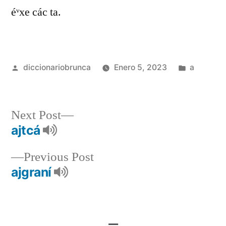
éᵛxe các ta.
diccionariobrunca
Enero 5, 2023
a
Next Post
ajtcá
Previous Post
ajgraní