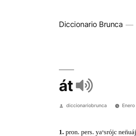
Diccionario Brunca
át
diccionariobrunca
Enero
1.
pron. pers. yaᵛsrójc nen̈uá