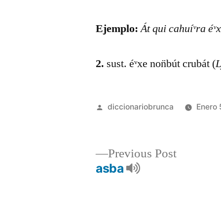
Ejemplo:
Át qui cahuíᵛra éᵛxe
2.
sust. éᵛxe non̈bút crubát (
L
diccionariobrunca
Enero 
Previous Post
asba