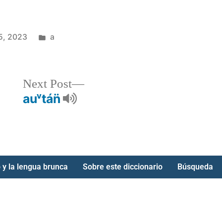
5, 2023
a
Next Post
auᵛtán̈
 y la lengua brunca
Sobre este diccionario
Búsqueda