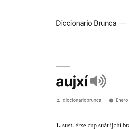
Diccionario Brunca
aujxí
diccionariobrunca
Enero
1.
sust. éᵛxe cup suát ijchí br