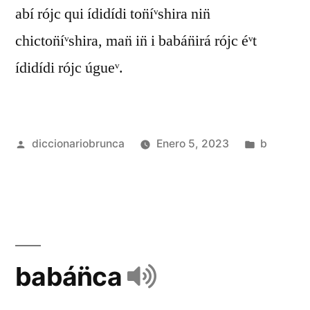
abí rójc qui ídidídi ton̈íᵛshira nin̈
chicton̈íᵛshira, man̈ in̈ i babán̈irá rójc éᵛt
ídidídi rójc úgueᵛ.
diccionariobrunca
Enero 5, 2023
b
babán̈ca