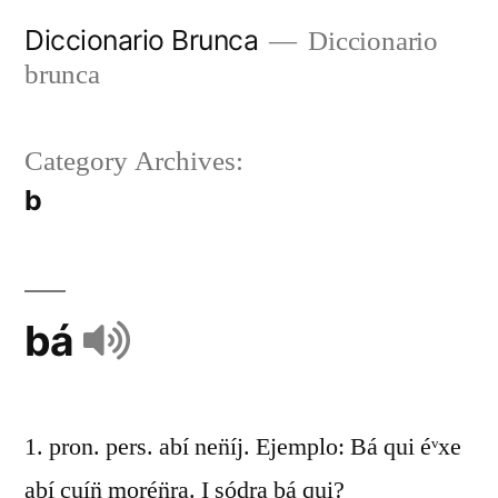
Diccionario Brunca
Diccionario
brunca
Category Archives:
b
bá
1. pron. pers. abí nen̈íj. Ejemplo: Bá qui éᵛxe
abí cuín̈ morén̈ra. I sódra bá qui?