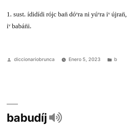
1. sust. ídidídi rójc ban̈ dóᵛra ni yúᵛra iᵛ újran̈,
iᵛ babán̈i.
diccionariobrunca
Enero 5, 2023
b
babudíj