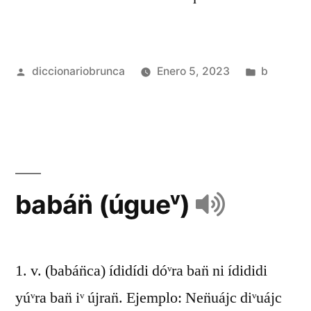
diccionariobrunca
Enero 5, 2023
b
babán̈ (úgueᵛ)
1. v. (babán̈ca) ídidídi dóᵛra ban̈ ni ídididi
yúᵛra ban̈ iᵛ újran̈. Ejemplo: Nen̈uájc diᵛuájc