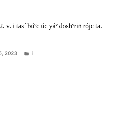
. v. i tasí búᵛc úc yáᵛ doshᵛrin̈ rójc ta.
5, 2023
i