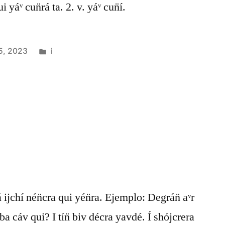
i yáᵛ cun̈rá ta. 2. v. yáᵛ cun̈í.
5, 2023
i
 ijchí nén̈cra qui yén̈ra. Ejemplo: Degrán̈ aᵛr
 ba cáv qui? I tín̈ biv décra yavdé. Í shójcrera