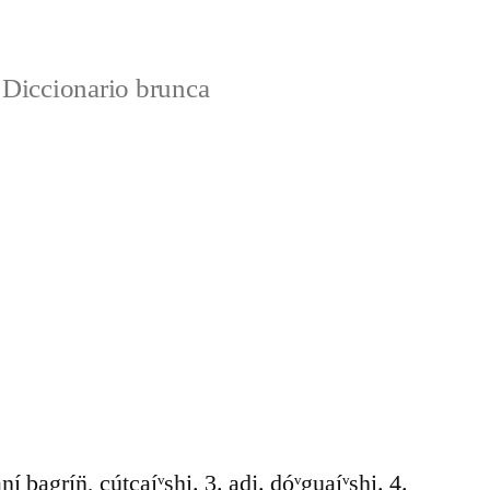
Diccionario brunca
aní bagrín̈, cútcaíᵛshi. 3. adj. dóᵛguaíᵛshi. 4.