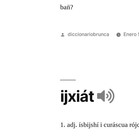
ban̈?
diccionariobrunca
Enero 
ijxiát
1. adj. ísbijshí i curáscua rój