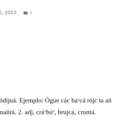
5, 2023
i
sódijuá. Ejemplo: Ógue các baᵛcá rójc ta an̈
an̈rá. 2. adj. cráᵛbúᵛ, brujcá, cruntá.