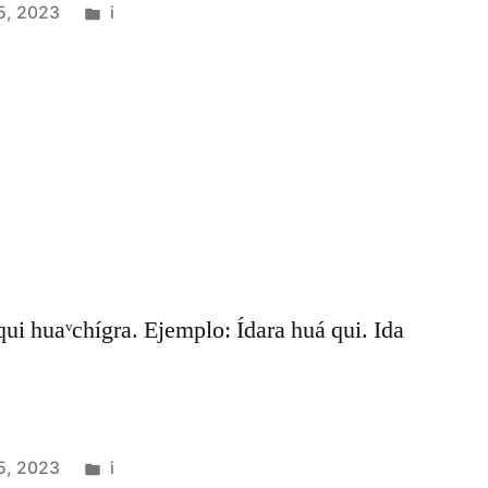
5, 2023
i
 qui huaᵛchígra. Ejemplo: Ídara huá qui. Ida
5, 2023
i