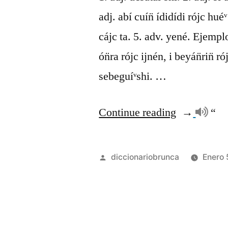
adj. abí cuín̈ ídidídi rójc huéᵛ
cájc ta. 5. adv. yené. Ejemplo:
ón̈ra rójc ijnén, i beyán̈rin̈ r
sebeguíᵛshi. …
Continue reading
“
diccionariobrunca
Enero 