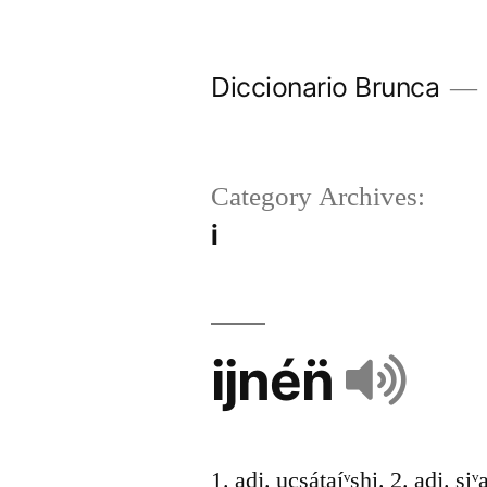
Diccionario Brunca
Category Archives:
i
ijnén̈
1. adj. ucsátaíᵛshi. 2. adj. siᵛ