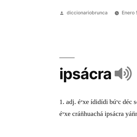
diccionariobrunca
Enero 
ipsácra
1. adj. éᵛxe ídidídi búᵛc déc 
éᵛxe crán̈huachá ipsácra yán̈m