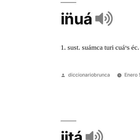
in̈uá
1. sust. suámca turi cuáᵛs éc.
diccionariobrunca
Enero 
ijtá