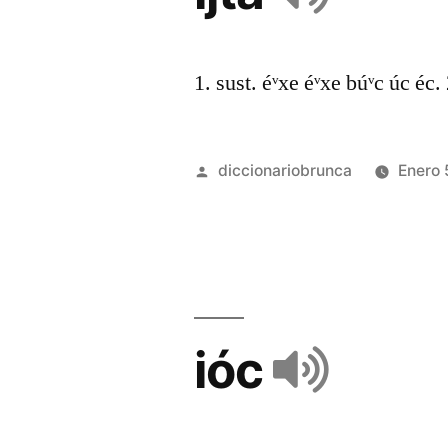
1. sust. éᵛxe éᵛxe búᵛc úc éc. 2
diccionariobrunca
Enero 
ióc