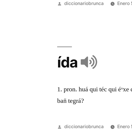
diccionariobrunca
Enero 
ída
1. pron. huá qui téc qui éᵛxe
ban̈ tegrá?
diccionariobrunca
Enero 