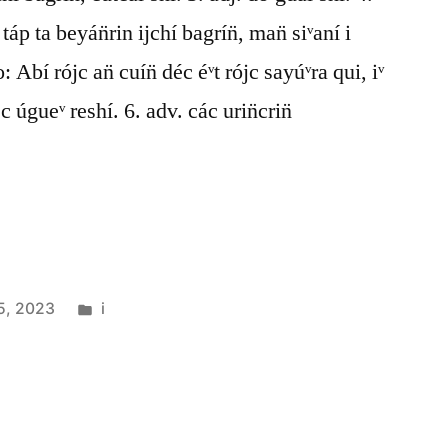
 táp ta beyán̈rin ijchí bagrín̈, man̈ siᵛaní i
 Abí rójc an̈ cuín̈ déc éᵛt rójc sayúᵛra qui, iᵛ
ójc úgueᵛ reshí. 6. adv. các urin̈crin̈
5, 2023
i