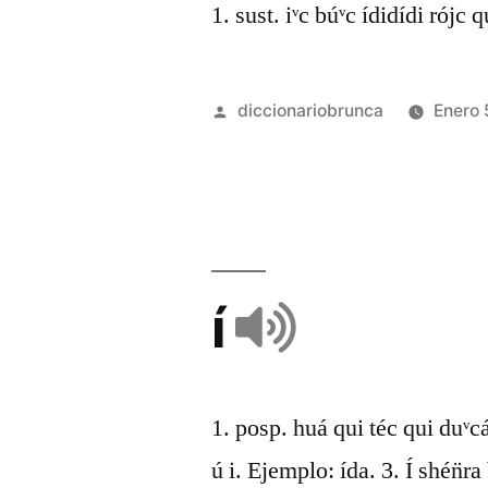
1. sust. iᵛc búᵛc ídidídi rójc qu
diccionariobrunca
Enero 
í
1. posp. huá qui téc qui duᵛcá
ú i. Ejemplo: ída. 3. Í shén̈ra