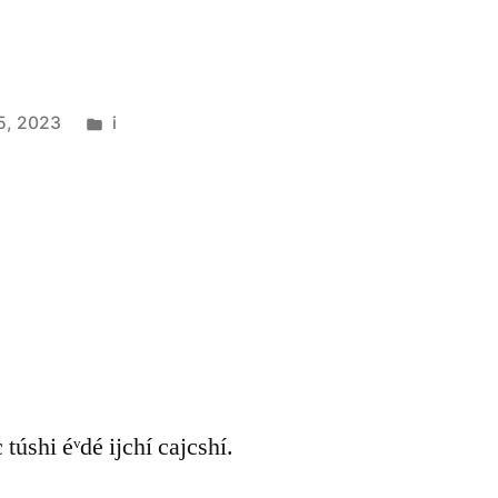
5, 2023
i
c túshi éᵛdé ijchí cajcshí.