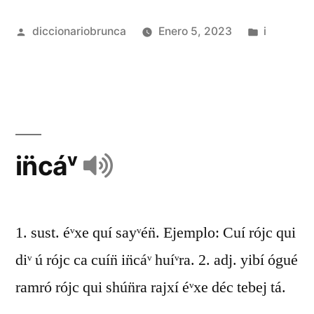
diccionariobrunca
Enero 5, 2023
i
in̈cáᵛ
1. sust. éᵛxe quí sayᵛén̈. Ejemplo: Cuí rójc qui
diᵛ ú rójc ca cuín̈ in̈cáᵛ huíᵛra. 2. adj. yibí ógué
ramró rójc qui shún̈ra rajxí éᵛxe déc tebej tá.