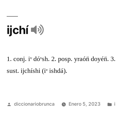
ijchí
1. conj. iᵛ dóᵛsh. 2. posp. yraón̈ doyén̈. 3.
sust. ijchíshi (iᵛ ishdá).
diccionariobrunca
Enero 5, 2023
i