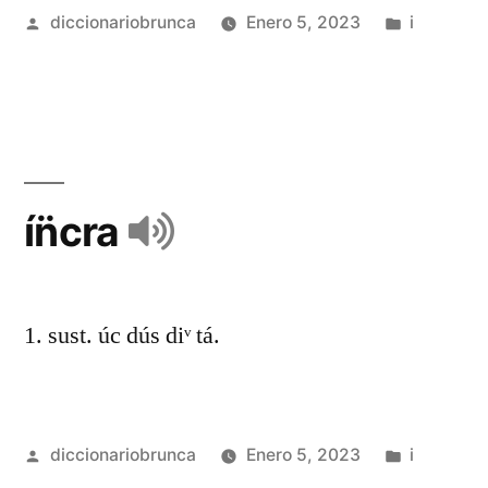
diccionariobrunca
Enero 5, 2023
i
ín̈cra
1. sust. úc dús diᵛ tá.
diccionariobrunca
Enero 5, 2023
i