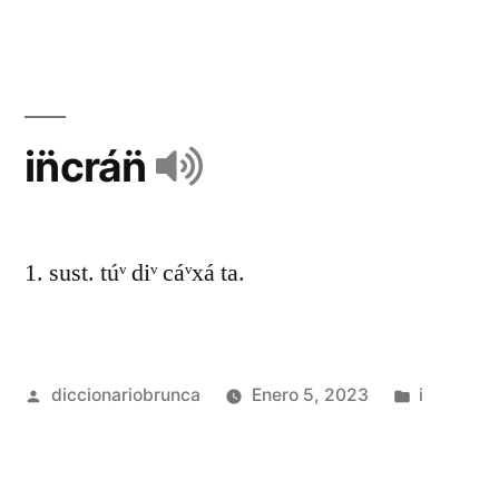
in̈crán̈
1. sust. túᵛ diᵛ cáᵛxá ta.
diccionariobrunca
Enero 5, 2023
i