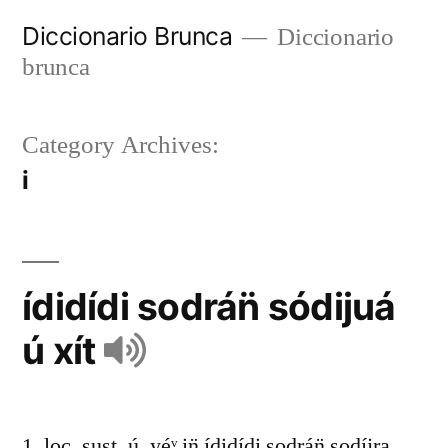
Diccionario Brunca
Diccionario
brunca
Category Archives:
i
ídidídi sodrán̈ sódijuá
ú xít
1. loc. sust. ú, yéᵛ in̈ ídidídi sodrán̈ sodíjra