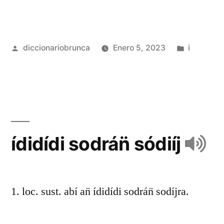
diccionariobrunca
Enero 5, 2023
i
ídidídi sodrán̈ sódiíj
1. loc. sust. abí an̈ ídidídi sodrán̈ sodíjra.