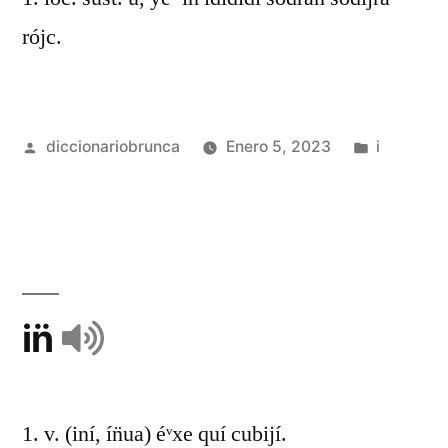
rójc.
diccionariobrunca
Enero 5, 2023
i
in̈
1. v. (iní, ín̈ua) éᵛxe quí cubijí.