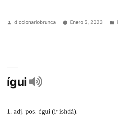
diccionariobrunca
Enero 5, 2023
i
ígui
1. adj. pos. égui (iᵛ ishdá).