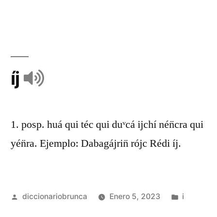
íj
1. posp. huá qui téc qui duᵛcá ijchí nén̈cra qui
yén̈ra. Ejemplo: Dabagájrin̈ rójc Rédi íj.
diccionariobrunca
Enero 5, 2023
i