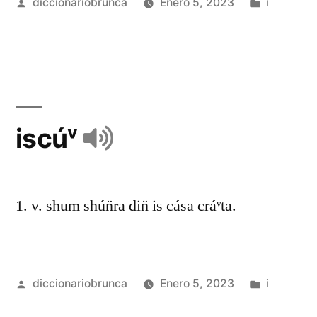
diccionariobrunca
Enero 5, 2023
i
iscúᵛ
1. v. shum shún̈ra din̈ is cása cráᵛta.
diccionariobrunca
Enero 5, 2023
i