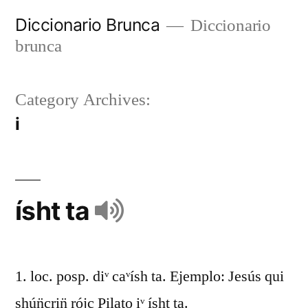
Diccionario Brunca
Diccionario
brunca
Category Archives:
i
ísht ta
1. loc. posp. diᵛ caᵛísh ta. Ejemplo: Jesús qui
shún̈crin̈ rójc Pilato iᵛ ísht ta.