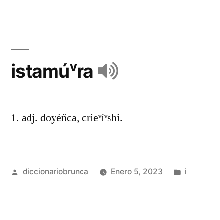
istamúᵛra
1. adj. doyén̈ca, crieᵛíᵛshi.
diccionariobrunca
Enero 5, 2023
i