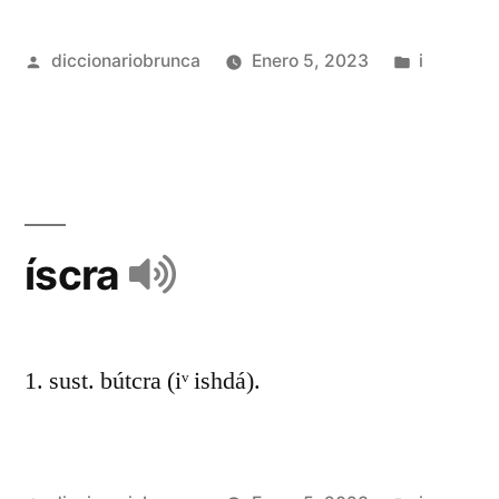
diccionariobrunca
Enero 5, 2023
i
íscra
1. sust. bútcra (iᵛ ishdá).