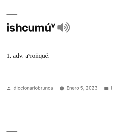
ishcumúᵛ
1. adv. aᵛron̈qué.
diccionariobrunca
Enero 5, 2023
i