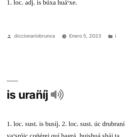
1. loc. adj. is búxa huáᵛxe.
diccionariobrunca
Enero 5, 2023
i
is uran̈íj
1. loc. sust. is busíj. 2. loc. sust. úc drubraní
yaᵛsrójc con̈érej quí bagrá, huishuá sháj ta.