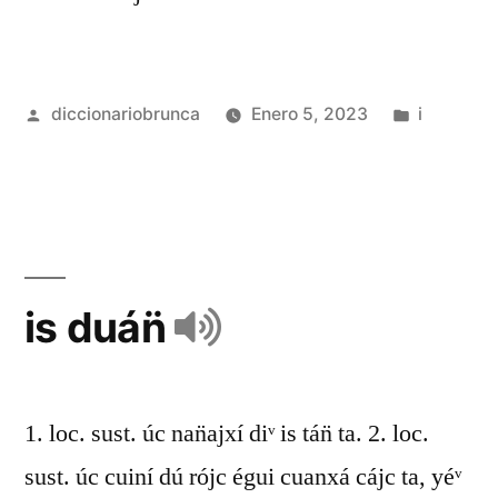
diccionariobrunca
Enero 5, 2023
i
is duán̈
1. loc. sust. úc nan̈ajxí diᵛ is tán̈ ta. 2. loc.
sust. úc cuiní dú rójc égui cuanxá cájc ta, yéᵛ