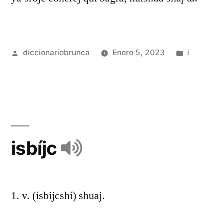
diccionariobrunca
Enero 5, 2023
i
isbíjc
1. v. (ísbijcshí) shuaj.