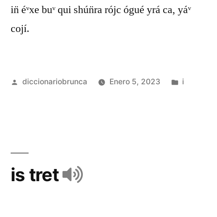
in̈ éᵛxe buᵛ qui shún̈ra rójc ógué yrá ca, yáᵛ
cojí.
diccionariobrunca
Enero 5, 2023
i
is tret