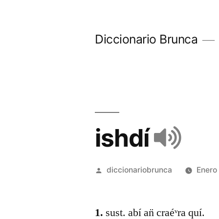
Diccionario Brunca
ishdí
diccionariobrunca
Enero
1.
sust. abí an̈ craéᵛra quí.