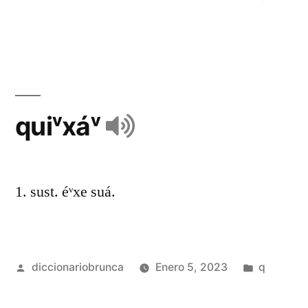
quiᵛxáᵛ
1. sust. éᵛxe suá.
diccionariobrunca
Enero 5, 2023
q