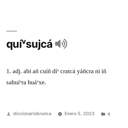
quíᵛsujcá
1. adj. abí an̈ cuín̈ díᵛ cratcá yán̈cra ni in̈
sahuíᵛra huáᵛxe.
diccionariobrunca
Enero 5, 2023
q