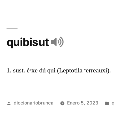
quibisut
1. sust. éᵛxe dú qui (Leptotila ᵛerreauxi).
diccionariobrunca
Enero 5, 2023
q