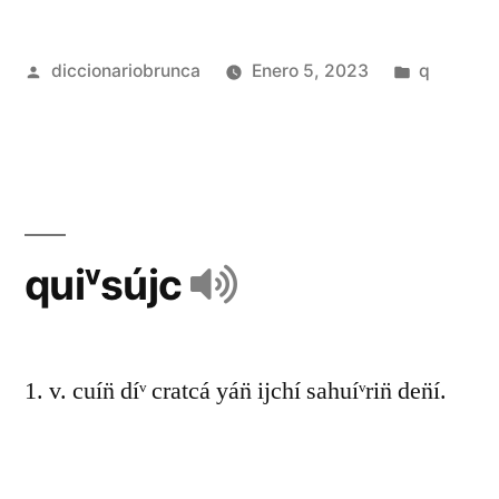
diccionariobrunca
Enero 5, 2023
q
quiᵛsújc
1. v. cuín̈ díᵛ cratcá yán̈ ijchí sahuíᵛrin̈ den̈í.