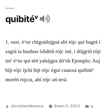
quibitéᵛ
1. sust. éᵛxe chiguídojguá abí rójc qui bagrá i
sagrá ta huahua íshdrin̈ rójc iné, i dójgrin̈ rójc
iníᵛ éᵛxe quí tén̈ yabájgra dóᵛsh Ejemplo: Auj
bíjt rójc ijchí bíjt rójc égui cuanxá quibitéᵛ
morén̈ rojcra, abí rójc an̈ terá.
diccionariobrunca
Enero 5, 2023
q