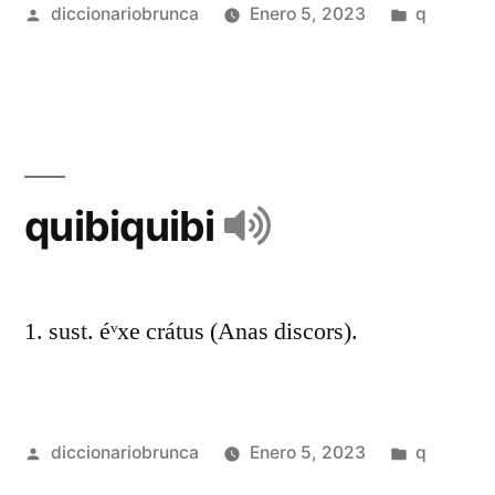
diccionariobrunca
Enero 5, 2023
q
quibiquibi
1. sust. éᵛxe crátus (Anas discors).
diccionariobrunca
Enero 5, 2023
q