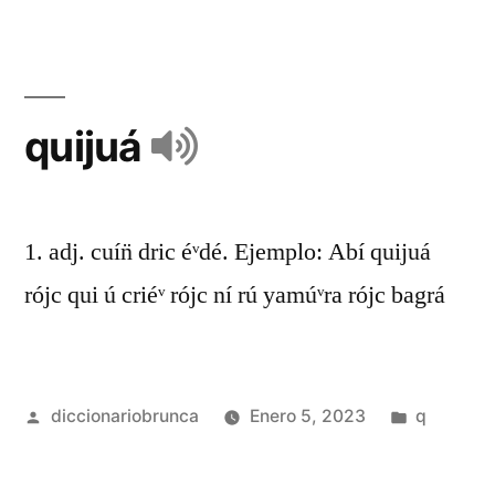
quijuá
1. adj. cuín̈ dric éᵛdé. Ejemplo: Abí quijuá
rójc qui ú criéᵛ rójc ní rú yamúᵛra rójc bagrá
diccionariobrunca
Enero 5, 2023
q