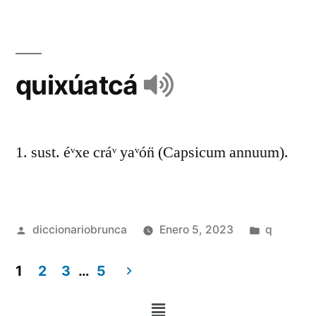
quixúatcá
1. sust. éᵛxe cráᵛ yaᵛón̈ (Capsicum annuum).
diccionariobrunca
Enero 5, 2023
q
1
2
3
…
5