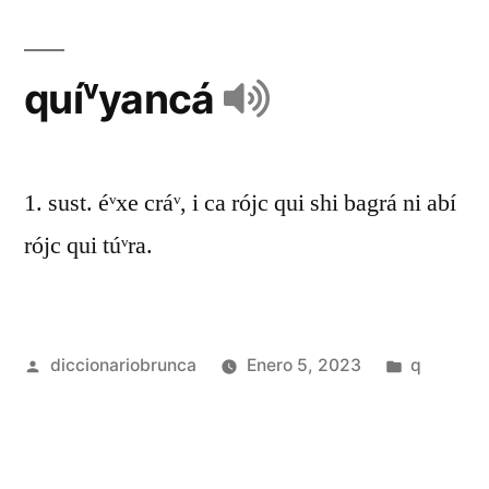
quíᵛyancá
1. sust. éᵛxe cráᵛ, i ca rójc qui shi bagrá ni abí
rójc qui túᵛra.
diccionariobrunca
Enero 5, 2023
q