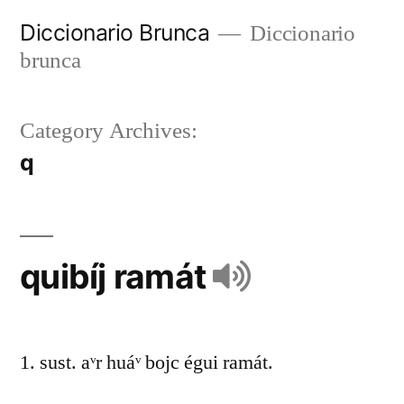
Diccionario Brunca
Diccionario
brunca
Category Archives:
q
quibíj ramát
1. sust. aᵛr huáᵛ bojc égui ramát.