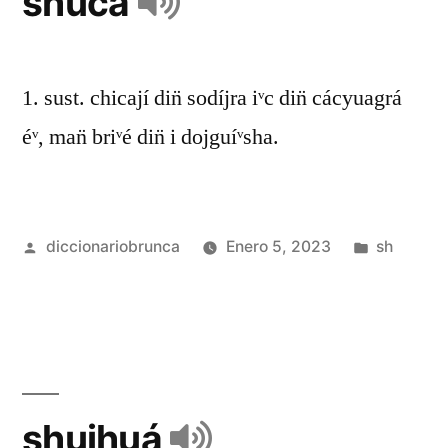
shucá
1. sust. chicají din̈ sodíjra iᵛc din̈ cácyuagrá
éᵛ, man̈ briᵛé din̈ i dojguíᵛsha.
diccionariobrunca
Enero 5, 2023
sh
shuihuá