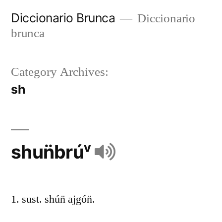
Diccionario Brunca
Diccionario
brunca
Category Archives:
sh
shun̈brúᵛ
1. sust. shún̈ ajgón̈.