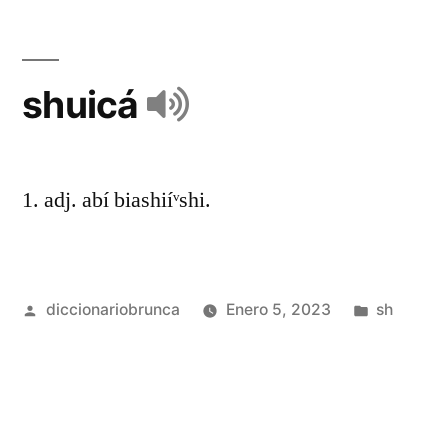
shuicá
1. adj. abí biashiíᵛshi.
diccionariobrunca
Enero 5, 2023
sh