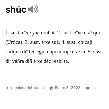
shúc
1. sust. éᵛxe yác drubát. 2. sust. éᵛxe cráᵛ qui
(Urtica). 3. sust. éᵛxe suá. 4. sust. chicají
sódijuá diᵛ téc égui cúpcra rójc cráᵛ ta. 5. sust.
díᵛ yán̈ra din̈ éᵛxe déc reshí ta.
diccionariobrunca
Enero 5, 2023
sh