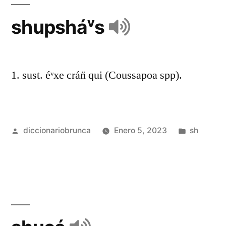
shupsháᵛs
1. sust. éᵛxe crán̈ qui (Coussapoa spp).
diccionariobrunca
Enero 5, 2023
sh