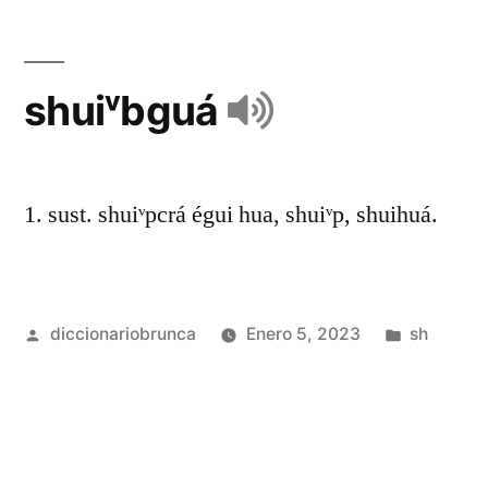
shuiᵛbguá
1. sust. shuiᵛpcrá égui hua, shuiᵛp, shuihuá.
diccionariobrunca
Enero 5, 2023
sh