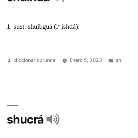
1. sust. shuíbguá (iᵛ ishdá).
diccionariobrunca
Enero 5, 2023
sh
shucrá