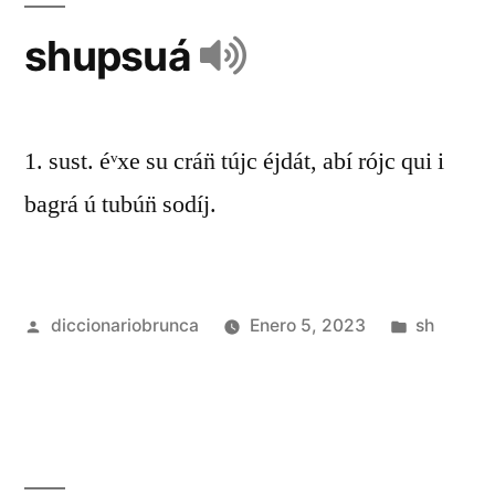
shupsuá
1. sust. éᵛxe su crán̈ tújc éjdát, abí rójc qui i
bagrá ú tubún̈ sodíj.
diccionariobrunca
Enero 5, 2023
sh