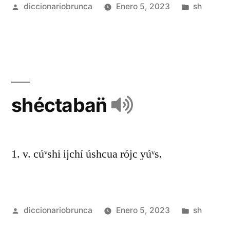
diccionariobrunca
Enero 5, 2023
sh
shéctaban̈
1. v. cúᵛshi ijchí úshcua rójc yúᵛs.
diccionariobrunca
Enero 5, 2023
sh