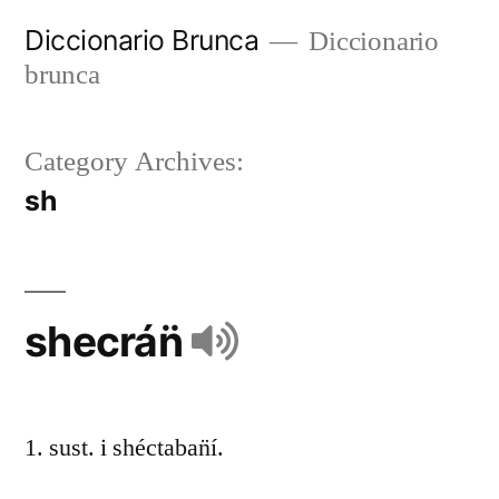
Diccionario Brunca
Diccionario
brunca
Category Archives:
sh
shecrán̈
1. sust. i shéctaban̈í.