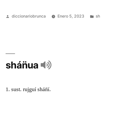
diccionariobrunca
Enero 5, 2023
sh
shán̈ua
1. sust. rujguí shán̈í.