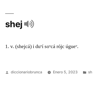
shej
1. v. (shejcá) i duᵛí soᵛcá rójc úgueᵛ.
diccionariobrunca
Enero 5, 2023
sh