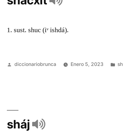
shacxít
1. sust. shuc (iᵛ ishdá).
diccionariobrunca
Enero 5, 2023
sh
sháj