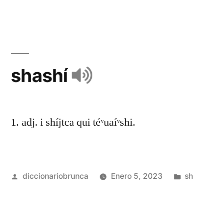
shashí
1. adj. i shíjtca qui téᵛuaíᵛshi.
diccionariobrunca
Enero 5, 2023
sh