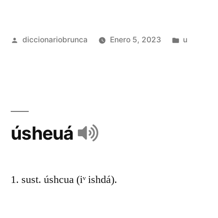
diccionariobrunca
Enero 5, 2023
u
úsheuá
1. sust. úshcua (iᵛ ishdá).