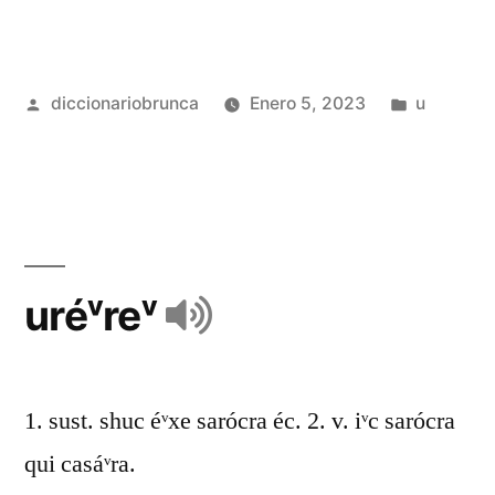
diccionariobrunca
Enero 5, 2023
u
uréᵛreᵛ
1. sust. shuc éᵛxe sarócra éc. 2. v. iᵛc sarócra
qui casáᵛra.