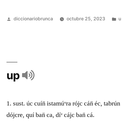
diccionariobrunca
octubre 25, 2023
u
up
1. sust. úc cuín̈ istamúᵛra rójc cán̈ éc, tabrún
dójcre, quí ban̈ ca, díᵛ cájc ban̈ cá.