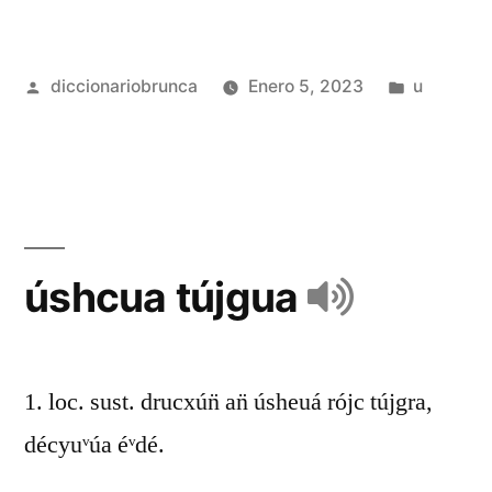
diccionariobrunca
Enero 5, 2023
u
úshcua tújgua
1. loc. sust. drucxún̈ an̈ úsheuá rójc tújgra,
décyuᵛúa éᵛdé.