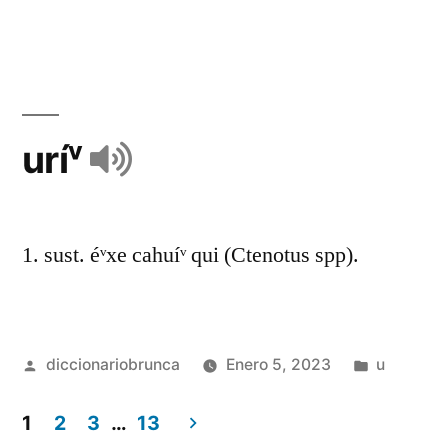
uríᵛ
1. sust. éᵛxe cahuíᵛ qui (Ctenotus spp).
diccionariobrunca
Enero 5, 2023
u
1
2
3
…
13