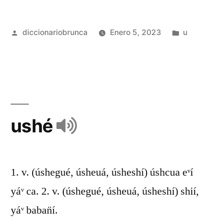
diccionariobrunca
Enero 5, 2023
u
ushé
1. v. (úshegué, úsheuá, úsheshí) úshcua eᵛí
yáᵛ ca. 2. v. (úshegué, úsheuá, úsheshí) shií,
yáᵛ baban̈í.