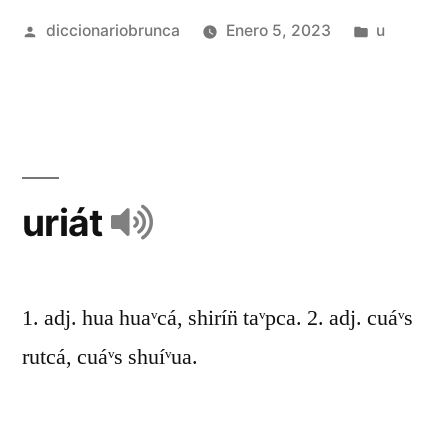
diccionariobrunca
Enero 5, 2023
u
uriát
1. adj. hua huaᵛcá, shirín̈ taᵛpca. 2. adj. cuáᵛs
rutcá, cuáᵛs shuíᵛua.