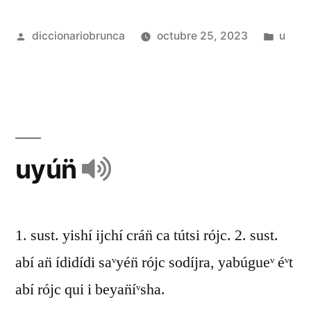
diccionariobrunca
octubre 25, 2023
u
uyún̈
1. sust. yishí ijchí crán̈ ca tútsi rójc. 2. sust.
abí an̈ ídidídi saᵛyén̈ rójc sodíjra, yabúgueᵛ éᵛt
abí rójc qui i beyan̈íᵛsha.