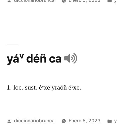
diccionariobrunca
Enero 5, 2023
y
yáᵛ dén̈ ca
1. loc. sust. éᵛxe yraón̈ éᵛxe.
diccionariobrunca
Enero 5, 2023
y