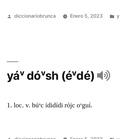
diccionariobrunca
Enero 5, 2023
y
yáᵛ dóᵛsh (éᵛdé)
1. loc. v. búᵛc ídidídi rójc oᵛguí.