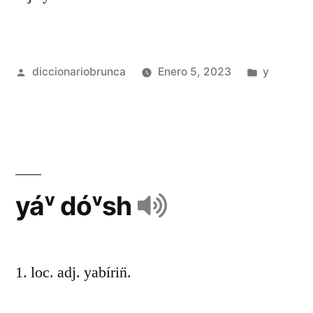
diccionariobrunca
Enero 5, 2023
y
yáᵛ dóᵛsh
1. loc. adj. yabírin̈.