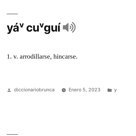
yáᵛ cuᵛguí
1. v. arrodillarse, hincarse.
diccionariobrunca
Enero 5, 2023
y