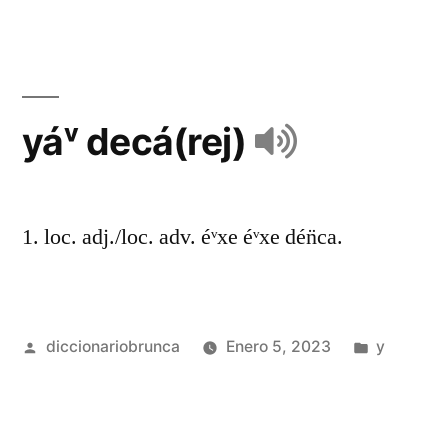
yáᵛ decá(rej)
1. loc. adj./loc. adv. éᵛxe éᵛxe dén̈ca.
diccionariobrunca
Enero 5, 2023
y