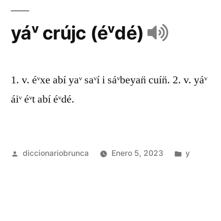
yáᵛ crújc (éᵛdé)
1. v. éᵛxe abí yaᵛ saᵛí i sáᵛbeyan̈ cuín̈. 2. v. yáᵛ
áiᵛ éᵛt abí éᵛdé.
diccionariobrunca
Enero 5, 2023
y