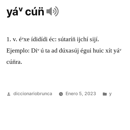
yáᵛ cún̈
1. v. éᵛxe ídidídi éc: sútarín̈ ijchí sijí.
Ejemplo: Diᵛ ú ta ad dúxasúj égui huic xít yáᵛ
cún̈ra.
diccionariobrunca
Enero 5, 2023
y