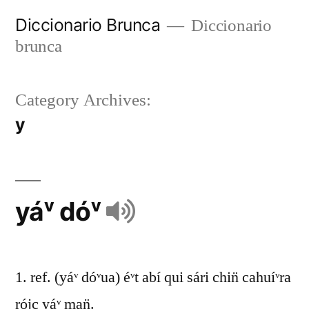
Diccionario Brunca
Diccionario
brunca
Category Archives:
y
yáᵛ dóᵛ
1. ref. (yáᵛ dóᵛua) éᵛt abí qui sári chin̈ cahuíᵛra
rójc yáᵛ man̈.