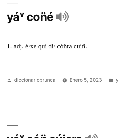
yáᵛ con̈é
1. adj. éᵛxe quí diᵛ cón̈ra cuín̈.
diccionariobrunca
Enero 5, 2023
y