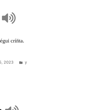
a
égui crín̈ta.
5, 2023
y