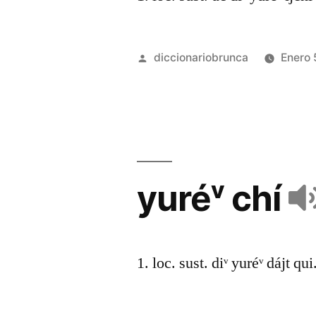
diccionariobrunca
Enero 
yuréᵛ chí
1. loc. sust. diᵛ yuréᵛ dájt qui