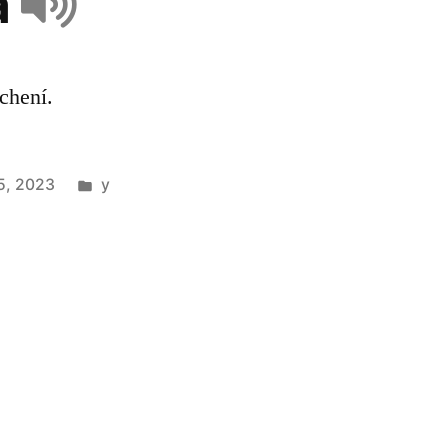
a
 chení.
5, 2023
y