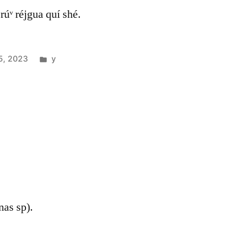
, rúᵛ réjgua quí shé.
5, 2023
y
nas sp).