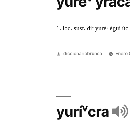
yuréᵛ yrác
1. loc. sust. diᵛ yuréᵛ égui úc
diccionariobrunca
Enero 
yuríᵛcra