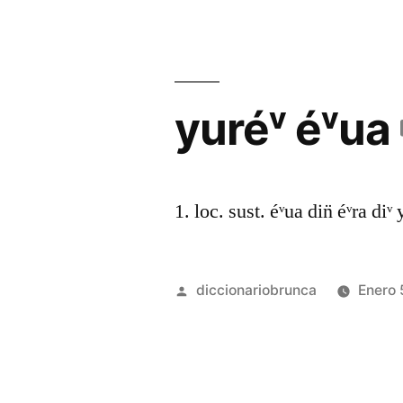
yuréᵛ éᵛua
1. loc. sust. éᵛua din̈ éᵛra diᵛ 
diccionariobrunca
Enero 