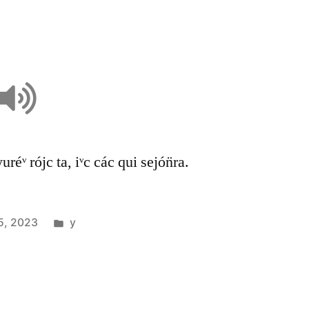
yuréᵛ rójc ta, iᵛc các qui sejón̈ra.
5, 2023
y