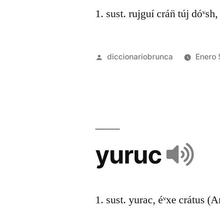
1. sust. rujguí crán̈ túj dóᵛsh
diccionariobrunca
Enero 
yuruc
1. sust. yurac, éᵛxe crátus (A