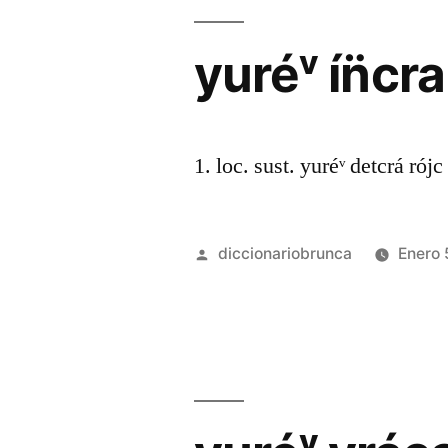
yuréᵛ ín̈cr
1. loc. sust. yuréᵛ detcrá rójc 
diccionariobrunca
Enero 