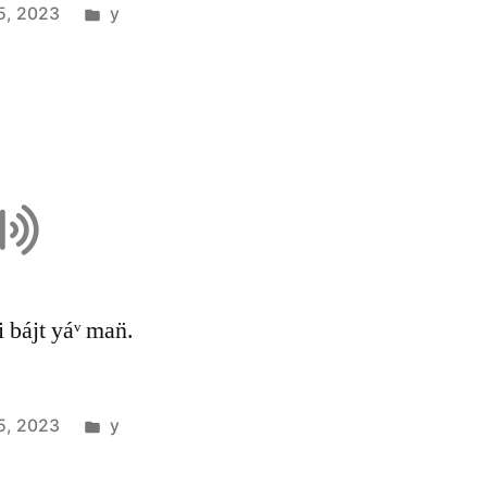
5, 2023
y
i bájt yáᵛ man̈.
5, 2023
y