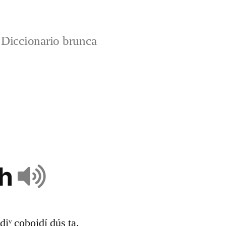
Diccionario brunca
sh
 diᵛ cobojdí dús ta.