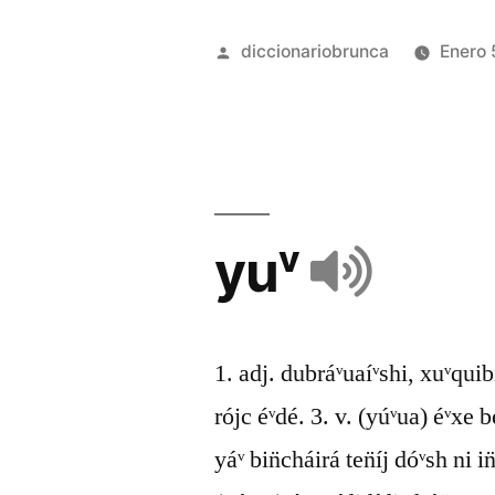
diccionariobrunca
Enero 
yuᵛ
1. adj. dubráᵛuaíᵛshi, xuᵛquibí
rójc éᵛdé. 3. v. (yúᵛua) éᵛxe
yáᵛ bin̈cháirá ten̈íj dóᵛsh ni in