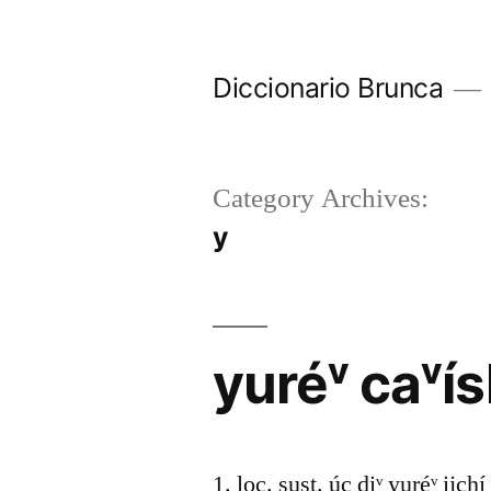
Diccionario Brunca
Category Archives:
y
yuréᵛ caᵛí
1. loc. sust. úc diᵛ yuréᵛ ijchí