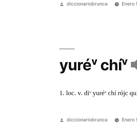
diccionariobrunca
Enero 
yuréᵛ chíᵛ
1. loc. v. diᵛ yuréᵛ chí rójc qu
diccionariobrunca
Enero 