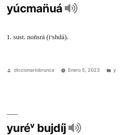
yúcman̈uá
1. sust. non̈srá (iᵛshdá).
diccionariobrunca
Enero 5, 2023
y
yuréᵛ bujdíj