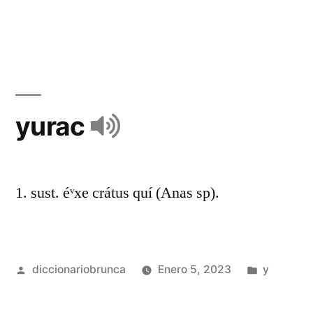
yurac
1. sust. éᵛxe crátus quí (Anas sp).
diccionariobrunca
Enero 5, 2023
y