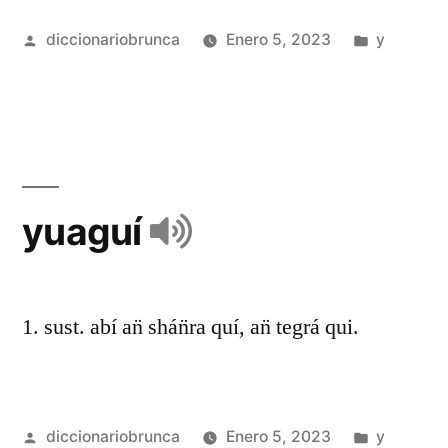
diccionariobrunca
Enero 5, 2023
y
yuaguí
1. sust. abí an̈ shán̈ra quí, an̈ tegrá qui.
diccionariobrunca
Enero 5, 2023
y