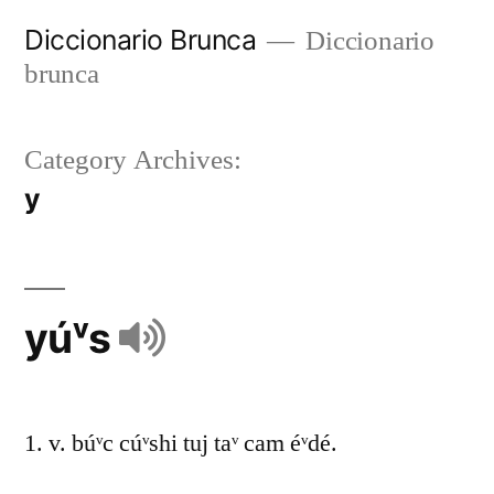
Diccionario Brunca
Diccionario
brunca
Category Archives:
y
yúᵛs
1. v. búᵛc cúᵛshi tuj taᵛ cam éᵛdé.