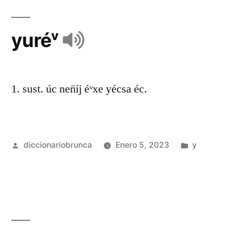
yuréᵛ
1. sust. úc nen̈íj éᵛxe yécsa éc.
diccionariobrunca
Enero 5, 2023
y