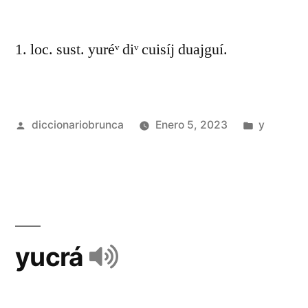
1. loc. sust. yuréᵛ diᵛ cuisíj duajguí.
diccionariobrunca
Enero 5, 2023
y
yucrá