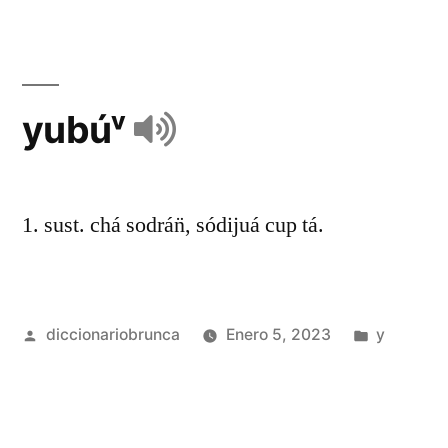
yubúᵛ
1. sust. chá sodrán̈, sódijuá cup tá.
diccionariobrunca
Enero 5, 2023
y