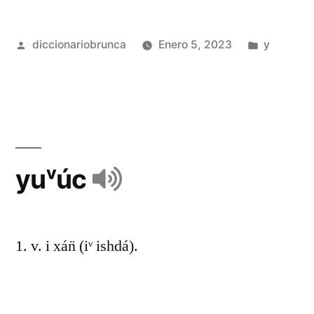
diccionariobrunca
Enero 5, 2023
y
yuᵛúc
1. v. i xán̈ (iᵛ ishdá).