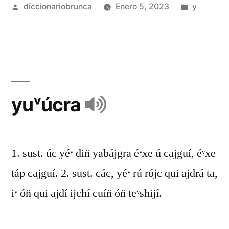
diccionariobrunca
Enero 5, 2023
y
yuᵛúcra
1. sust. úc yéᵛ din̈ yabájgra éᵛxe ú cajguí, éᵛxe
táp cajguí. 2. sust. các, yéᵛ rú rójc qui ajdrá ta,
iᵛ ón̈ qui ajdí ijchí cuín̈ ón̈ teᵛshijí.