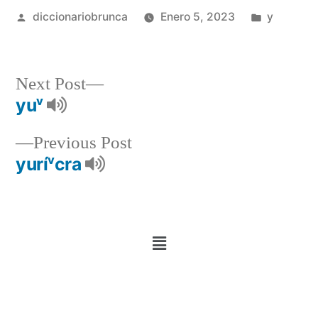
diccionariobrunca
Enero 5, 2023
y
Next Post
yuᵛ
Previous Post
yuríᵛcra