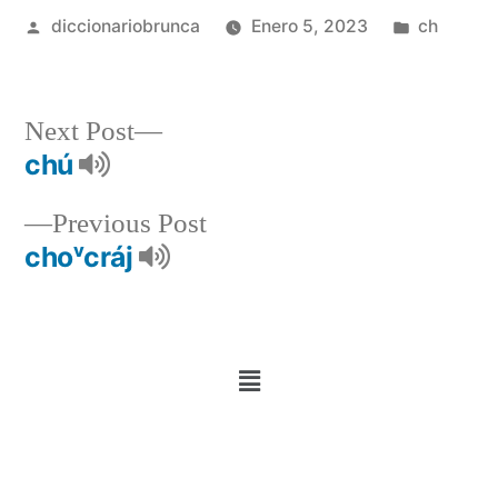
diccionariobrunca
Enero 5, 2023
ch
Next Post
chú
Previous Post
choᵛcráj