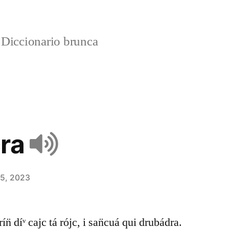
Diccionario brunca
cra
 5, 2023
ín̈ díᵛ cajc tá rójc, i san̈cuá qui drubádra.