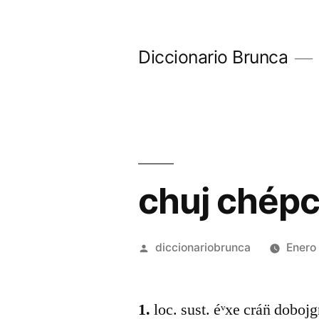
Diccionario Brunca
chuj chép
diccionariobrunca
Enero
1.
loc. sust. éᵛxe crán̈ dobojgr